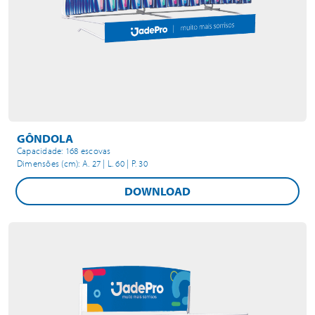
GÔNDOLA
Capacidade: 168 escovas
Dimensões (cm): A. 27 | L. 60 | P. 30
DOWNLOAD