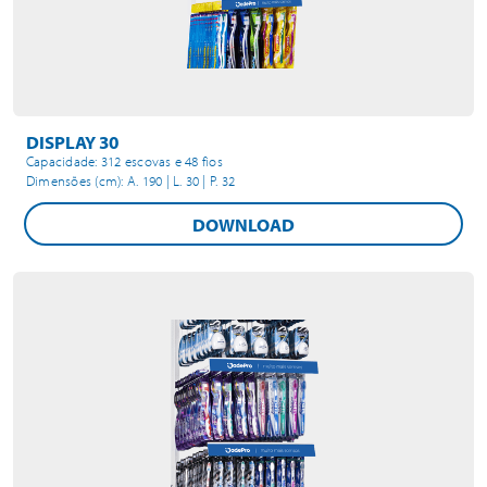
DISPLAY 30
Capacidade: 312 escovas e 48 fios
Dimensões (cm): A. 190 | L. 30 | P. 32
DOWNLOAD