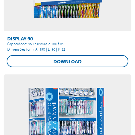
DISPLAY 90
Capacidade: 960 escovas e 160 fios
Dimensões (cm): A. 190 | L. 90 | P. 32
DOWNLOAD