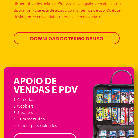
disponibilizados pela JadePro. Ao utilizar qualquer material aqui
disponível, você está de acordo com os termos de uso. Qualquer
dúvida, entre em contato conosco e iremos ajudá-lo.
DOWNLOAD DO TERMO DE USO
APOIO DE
VENDAS E PDV
1. Clip strips
2. Wobblers
3. Stoppers
4. Pasta mostruário
5. Brindes personalizados