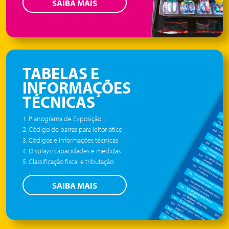
SAIBA MAIS
TABELAS E
INFORMAÇÕES
TÉCNICAS
1. Planograma de Exposição
2. Código de barras para leitor ótico
3. Códigos e informações técnicas
4. Displays: capacidades e medidas
5. Classificação fiscal e tributação
SAIBA MAIS